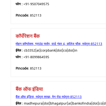
फोन :
+91-9507049575
Pincode:
852113
कॉर्पोरेशन बैंक
मोहन कॉम्प्लेक्स, ग्राउंड फ्लोर, वार्ड नंबर 4, कॉलेज चौक, मधेपुरा-852113
ईमेल :
cb3352[at]corpbank[dot]co[dot]in
फोन :
+91-8099864595
Pincode:
852113
बैंक ऑफ इंडिया
बैंक ऑफ इंडिया, मधेपुरा शाखा, मेन रोड मधेपुरा-852113
ईमेल :
madhepura[dot]bhagalpur[at]bankofindia[dot]co[d