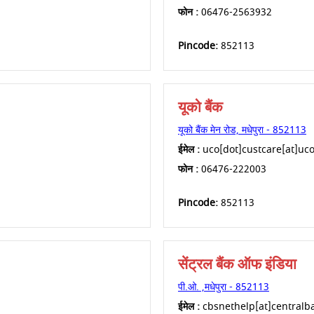
फोन :
06476-2563932
Pincode:
852113
यूको बैंक
यूको बैंक मेन रोड, मधेपुरा - 852113
ईमेल :
uco[dot]custcare[at]uco
फोन :
06476-222003
Pincode:
852113
सेंट्रल बैंक ऑफ इंडिया
पी.ओ. ,मधेपुरा - 852113
ईमेल :
cbsnethelp[at]centralba