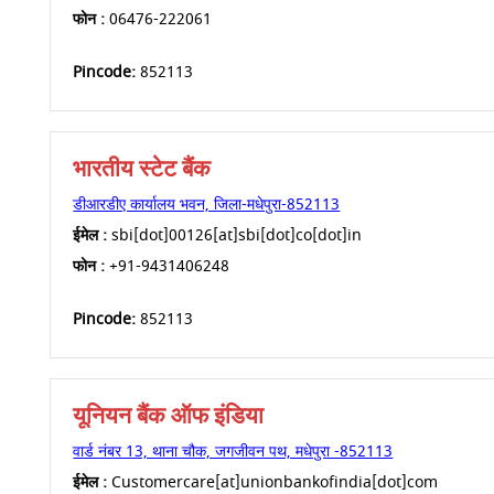
फोन :
06476-222061
Pincode:
852113
भारतीय स्टेट बैंक
डीआरडीए कार्यालय भवन, जिला-मधेपुरा-852113
ईमेल :
sbi[dot]00126[at]sbi[dot]co[dot]in
फोन :
+91-9431406248
Pincode:
852113
यूनियन बैंक ऑफ इंडिया
वार्ड नंबर 13, थाना चौक, जगजीवन पथ, मधेपुरा -852113
ईमेल :
Customercare[at]unionbankofindia[dot]com