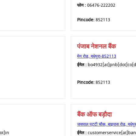
फोन :
06476-222202
Pincode:
852113
पंजाब नेशनल बैंक
मेन रोड, मधेपुरा-852113
ईमेल :
bo4932[at]pnb[dot]co[d
Pincode:
852113
बैंक ऑफ बड़ौदा
जयपाल पट्टी चौक, बाइपास रोड, मधेप
ot]in
ईमेल :
customerservice[at]ba