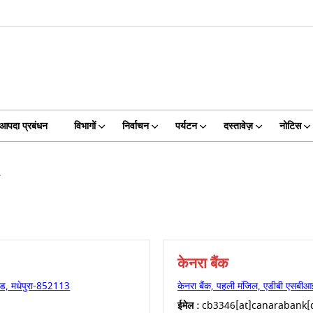
आपदा प्रबंधन
विभागों
निर्वाचन
पर्यटन
दस्तावेज़
नोटिस
केनरा बैंक
 रोड, मधेपुरा-852113
केनरा बैंक, पहली मंजिल, एडीबी एसबीआ
ईमेल :
cb3346[at]canarabank[