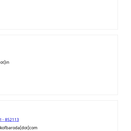
ot]in
ुरा - 852113
nkofbaroda[dot]com